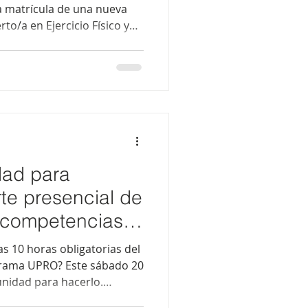
la matrícula de una nueva
to/a en Ejercicio Físico y
irigido a tituladas y
 ECTS y modalidad
a profundiza en valoración
o para personas con distintas
ye prácticas de laboratorio,
ntenidos sobre
lu
dad para
rte presencial de
n competencias
as 10 horas obligatorias del
grama UPRO? Este sábado 20
unidad para hacerlo.
dote en directo vía