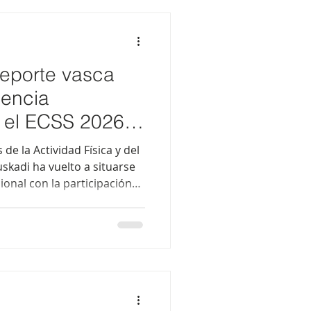
desarrollando programas
s de la población rural. Su
deporte vasca
sencia
n el ECSS 2026
 de la Actividad Física y del
skadi ha vuelto a situarse
ional con la participación
 el prestigioso congreso
ort Science (ECSS 2026),
), capital olímpica y
rte. La representación
Maldonado-Martín, Iñigo
Rio, Aitor Santisteban y