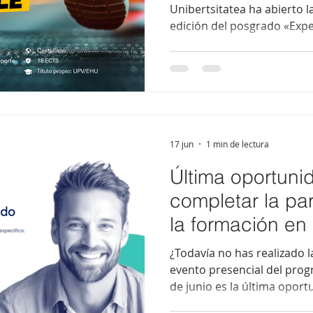
Unibertsitatea ha abierto 
edición del posgrado «Exper
Estilo de Vida Saludable», d
titulados en CAFyD. Con 18
semipresencial, el program
y diseño de ejercicio físic
condiciones de salud. Inclu
seminarios aplicados y co
enfermedades crónicas, sa
17 jun
1 min de lectura
Última oportuni
completar la pa
la formación e
digitales
¿Todavía no has realizado l
evento presencial del pro
de junio es la última oport
Puedes participar conectán