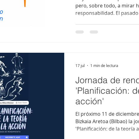
pero, sobre todo, a mirar 
responsabilidad. El pasado 
Licenciados/as en Educación
Actividad Física y del Depo
(COLCAFYD País Vasco) cele
una efeméride que repres
paso del tiempo: simboliza
compromiso con la profesi
colegiadas y con una socie
17 jul
1 min de lectura
Jornada de ren
'Planificación: d
acción'
El próximo 11 de diciembre
Bizkaia Aretoa (Bilbao) la 
'Planificación: de la teoría
dirigido a profesionales y 