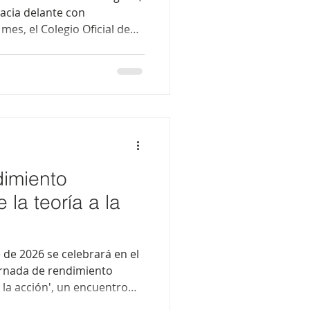
hacia delante con
mes, el Colegio Oficial de
 Física y en Ciencias de la
rte del País Vasco
braba su 45.º aniversario,
enta mucho más que el
 cuatro décadas y media de
ón, con las personas
d
dimiento
e la teoría a la
 de 2026 se celebrará en el
jornada de rendimiento
 a la acción', un encuentro
estudiantes de la Educación