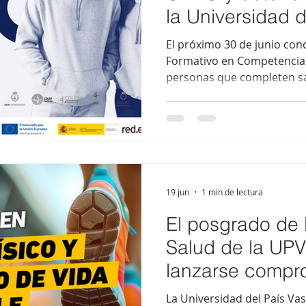
la Universidad 
El próximo 30 de junio con
Formativo en Competencias 
personas que completen sa
itinerario formativo podrá
de la Universidad de Barce
de 6 créditos ECTS y valor
desarrollo profesional y cu
junio de 2026 a las 23:59 ho
el Programa Formativo en 
aplicadas al ámbito de la E
19 jun
1 min de lectura
El posgrado de E
Salud de la UP
lanzarse compr
profesión
La Universidad del País Vas