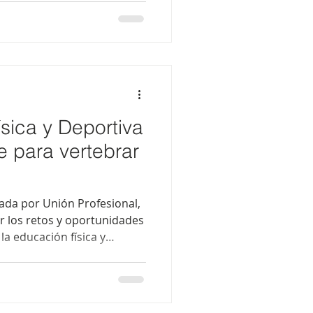
ctividad Física y del Deporte.
horario de 9:00 a 19:00
o para profundizar en la
nto, conectando los
u aplicación práctica. La
sica y Deportiva
e para vertebrar
tada por Unión Profesional,
ar los retos y oportunidades
 la educación física y
l. Entre sus contenidos
ía José Lagartos Calvo,
s Vasco (n.º 7983) y
ca en Zuia (Araba), quien