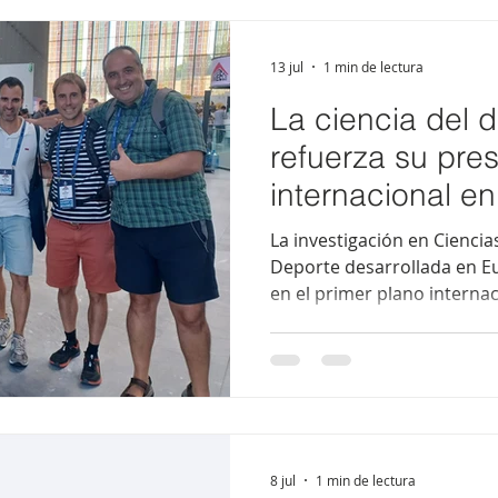
comparte su experiencia 
adaptados a las necesidade
testimonio pone
13 jul
1 min de lectura
La ciencia del 
refuerza su pre
internacional e
de Lausana
La investigación en Ciencias
Deporte desarrollada en Eu
en el primer plano internac
de una delegación vasca en
del European College of Sp
celebrado en Lausana (Suiza
referente mundial del depo
vasca, integrada por Sara 
Mujika, Iker Muñoz, Xabier 
Arkaitz Larri
8 jul
1 min de lectura