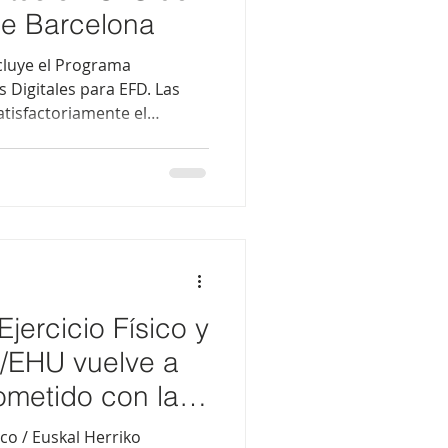
de Barcelona
cluye el Programa
Digitales para EFD. Las
tisfactoriamente el
n obtener un título propio
lona, con reconocimiento
 académico para su
rricular. El próximo 30 de
ras finalizará oficialmente
Competencias Digitales
ducació
jercicio Físico y
V/EHU vuelve a
ometido con la
co / Euskal Herriko