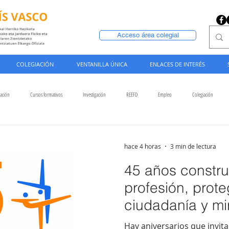
Acceso área colegial
COLEGIACIÓN
VENTANILLA ÚNICA
ENLACES DE INTERÉS
lación
Cursos formativos
Investigación
REEFD
Empleo
Colegiación
hace 4 horas
3 min de lectura
45 años constr
profesión, prote
ciudadanía y mi
Hay aniversarios que invita