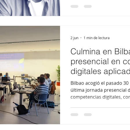
streaming al evento de Mad
desplazarte. Si completas 
te quedará finalizar la for
la certificación del program
Universitat de Barcelona. ¡
habrá nueva
2 jun
1 min de lectura
Culmina en Bilb
presencial en 
digitales aplica
actividad física
Bilbao acogió el pasado 30
última jornada presencial d
competencias digitales, c
20 horas y 8 talleres especi
profesionales de la actividad
pasado sábado 30 de mayo 
Bilbao la segunda jornada 