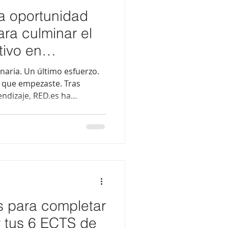
a oportunidad
ara culminar el
ivo en
gitales de
aria. Un último esfuerzo.
 que empezaste. Tras
ndizaje, RED.es ha
cional una nueva ventana
 no pudieron completar a
tivo puedan culminarlo y
ado del programa UPRO como
ia de la Universidad de
nunca, cada hora invertida
 en
s para completar
 tus 6 ECTS de