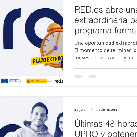
RED.es abre un
extraordinaria p
programa format
competencias di
Una oportunidad extraordin
UPRO
El momento de terminar lo
meses de dedicación y apre
habilitado de forma excep
para que las personas que
tiempo el itinerario forma
obtener tanto el certific
la certificación universitar
Barcelona. Ahora, más que 
puede marcar la diferencia
28 jun
1 min de lectura
Últimas 48 hora
UPRO y obtener