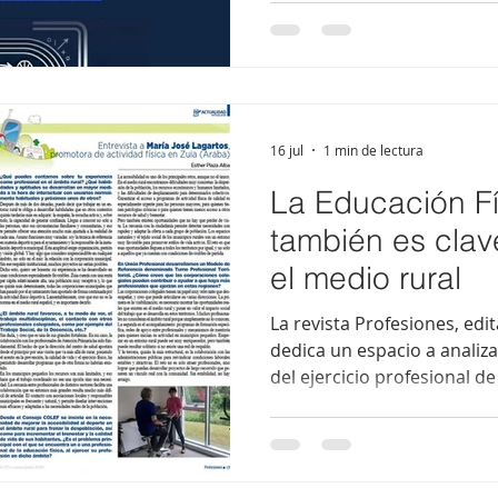
Física y las Ciencias de la A
La jornada tendrá lugar en 
horas y ofrecerá un espaci
planificación del rendimie
fundamentos teóricos con s
parti
16 jul
1 min de lectura
La Educación Fí
también es clav
el medio rural
La revista Profesiones, edi
dedica un espacio a analiz
del ejercicio profesional de
deportiva en el medio rura
destaca la entrevista a Mar
colegiada del COLCAFYD Paí
promotora de actividad físi