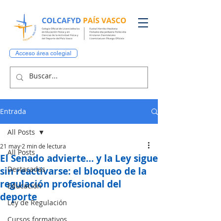
Acceso área colegial
Entrada
All Posts
21 may
2 min de lectura
All Posts
El Senado advierte… y la Ley sigue
Destacadas
sin reactivarse: el bloqueo de la
regulación profesional del
Educación
deporte
Ley de Regulación
Cursos formativos