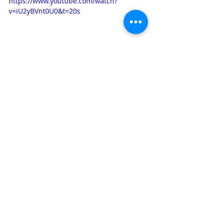
https://www.youtube.com/watch?
v=iU2yBVnt0U0&t=20s
Destacadas
Ley de Regulación
Entradas recientes
Ver todo