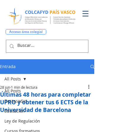
Acceso área colegial
Entrada
All Posts
28 jun
1 min de lectura
All Posts
Últimas 48 horas para completar
Destacadas
UPRO y obtener tus 6 ECTS de la
Universidad de Barcelona
Educación
Ley de Regulación
Cursos formativos