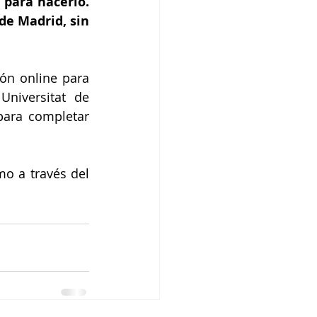
para hacerlo. 
e Madrid, sin 
ón online para 
niversitat de 
ara completar 
o a través del 