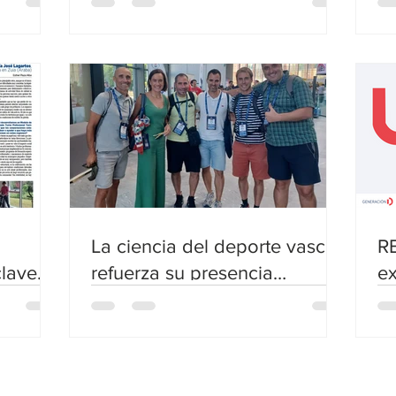
pe
La ciencia del deporte vasca
R
clave
refuerza su presencia
ex
 rural
internacional en el ECSS
el
2026 de Lausana
co
U