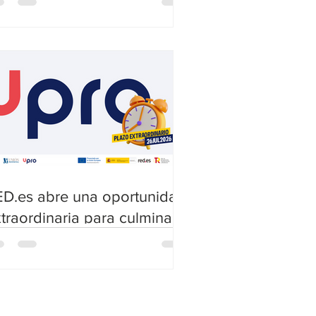
rsonal laboral fijo
ED.es abre una oportunidad
traordinaria para culminar
 programa formativo en
mpetencias digitales de
PRO