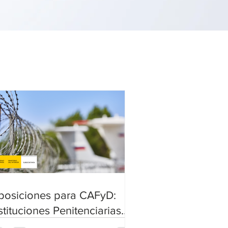
posiciones para CAFyD:
stituciones Penitenciarias
nvoca 10 plazas de