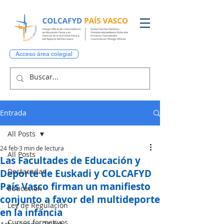
Acceso área colegial
Entrada
All Posts
24 feb
3 min de lectura
All Posts
Las Facultades de Educación y
Destacadas
Deporte de Euskadi y COLCAFYD
País Vasco firman un manifiesto
Educación
conjunto a favor del multideporte
Ley de Regulación
en la infancia
Cursos formativos