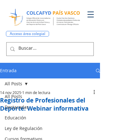
Acceso área colegial
Entrada
All Posts
14 nov 2025
1 min de lectura
All Posts
Registro de Profesionales del
Destacadas
Deporte: Webinar informativa
Educación
Ley de Regulación
Cursos formativos