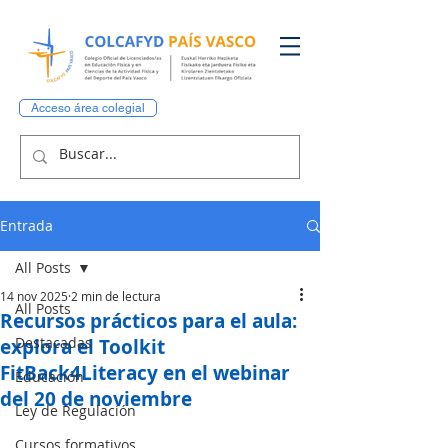
Acceso área colegial
Entrada
All Posts
14 nov 2025
2 min de lectura
All Posts
Recursos prácticos para el aula:
Destacadas
explora el Toolkit
FitBack4Literacy en el webinar
Educación
del 20 de noviembre
Ley de Regulación
Cursos formativos