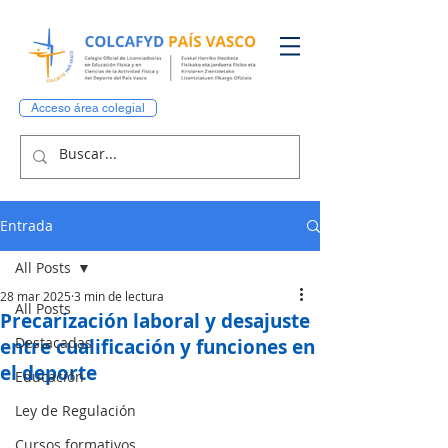
Acceso área colegial
Entrada
All Posts
28 mar 2025
3 min de lectura
All Posts
Precarización laboral y desajuste
Destacadas
entre cualificación y funciones en
el deporte
Educación
Ley de Regulación
Cursos formativos