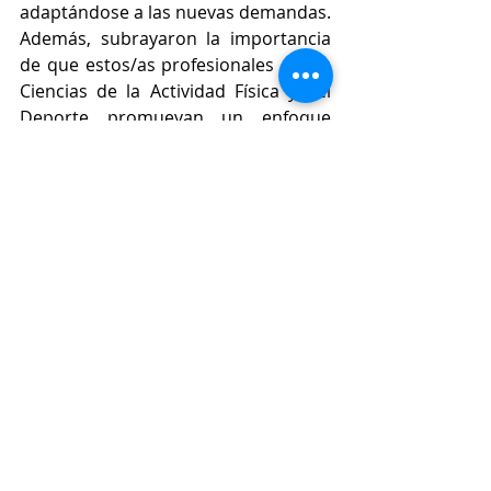
adaptándose a las nuevas demandas. 
Además, subrayaron la importancia 
de que estos/as profesionales de las 
Ciencias de la Actividad Física y del 
Deporte promuevan un enfoque 
integral, utilizando los recursos 
disponibles de manera ética y 
responsable, y ofreciendo un servicio 
personalizado que mejore la 
experiencia y la atención de las 
personas usuarias, alineándose con 
sus expectativas y necesidades.
Es decir, el sector debe entender que 
no solamente debe contar con 
profesionales con conocimientos 
técnicos, sino que también es 
imprescindible contar y valorar a 
aquellos/as que disponen de 