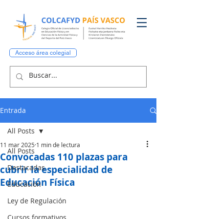
Acceso área colegial
Entrada
All Posts
11 mar 2025
1 min de lectura
All Posts
Convocadas 110 plazas para
Destacadas
cubrir la especialidad de
Educación Física
Educación
Ley de Regulación
Cursos formativos