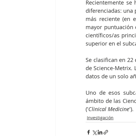
Recientemente
se
diferenciadas:
una
más
reciente
(en
e
mayor
puntuación
científicos/as
princ
superior
en
el
subc
Se
clasifican
en
22
de
Science-Metrix.
datos
de
un
solo
a
Uno de esos subc
ámbito de las Cienci
('
Clinical Medicine
').
Investigación