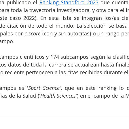
ha
publicado
el
Ranking Standford 2023
que
cuenta
para
toda
la
trayectoria
investigadora,
y
otra
para
el
i
ste
caso
2022).
En
esta
lista
se
integran
los/as cie
de
citación
de
todo
el
mundo.
La
selección
se
basa
ipales
por
c-score
(con
y
sin
autocitas)
o
un
rango
per
ampo.
campos
científicos
y
174
subcampos
según
la
clasifi
Los
datos
de
toda
la
carrera
se
actualizan
hasta
final
ño
reciente
pertenecen
a
las
citas
recibidas
durante
el
ampos es '
Sport Science
', que en este ranking lo cl
as de la Salud ('
Health Sciences
') en el campo de la M