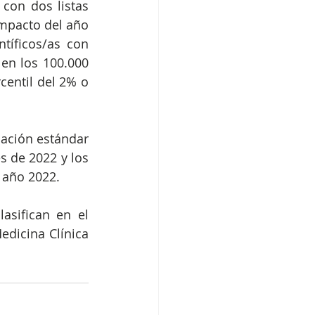
con
dos
listas
mpacto
del
año
ntíficos/as
con
en
los
100.000
centil
del
2%
o
cación
estándar
es
de
2022
y
los
año
2022.
asifican en el 
edicina Clínica 