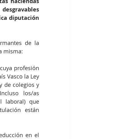
tas haciendas 
 desgravables 
ca diputación 
irmantes de la 
la misma:
 cuya profesión 
ís Vasco la Ley 
 de colegios y 
ncluso los/as 
 laboral) que 
ulación están 
educción en el 