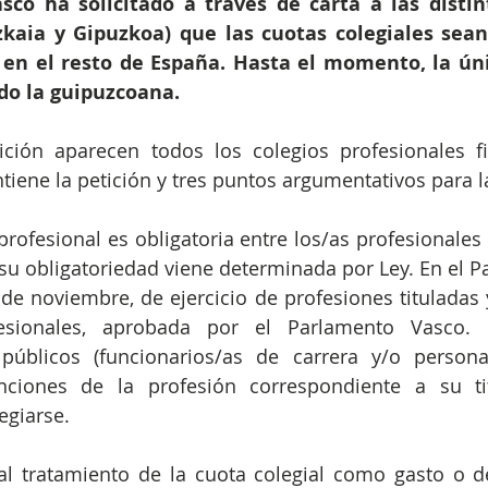
co ha solicitado a través de carta a las distin
izkaia y Gipuzkoa) que las cuotas colegiales sean
en el resto de España. Hasta el momento, la úni
do la guipuzcoana.
tición aparecen todos los colegios profesionales f
tiene la petición y tres puntos argumentativos para 
profesional es obligatoria entre los/as profesionales
 su obligatoriedad viene determinada por Ley. En el Pa
de noviembre, de ejercicio de profesiones tituladas y
esionales, aprobada por el Parlamento Vasco. I
úblicos (funcionarios/as de carrera y/o personal
nciones de la profesión correspondiente a su tit
egiarse.
 al tratamiento de la cuota colegial como gasto o d