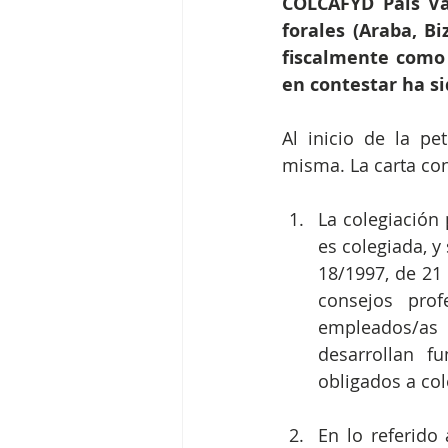
COLCAFYD País Vas
forales (Araba, B
fiscalmente como 
en contestar ha si
Al inicio de la pe
misma. La carta con
La colegiación 
es colegiada, y
18/1997, de 21 
consejos prof
empleados/as p
desarrollan fu
obligados a col
En lo referido