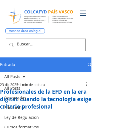
Acceso área colegial
Entrada
All Posts
23 dic 2025
1 min de lectura
All Posts
Profesionales de la EFD en la era
Destacadas
digital: cuando la tecnología exige
criterio profesional
Educación
Ley de Regulación
Cursos formativos