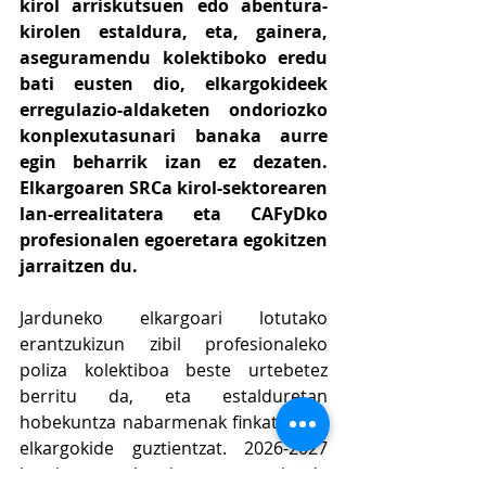
kirol arriskutsuen edo abentura-
kirolen estaldura, eta, gainera, 
aseguramendu kolektiboko eredu 
bati eusten dio, elkargokideek 
erregulazio-aldaketen ondoriozko 
konplexutasunari banaka aurre 
egin beharrik izan ez dezaten. 
Elkargoaren SRCa kirol-sektorearen 
lan-errealitatera eta CAFyDko 
profesionalen egoeretara egokitzen 
jarraitzen du.
Jarduneko elkargoari lotutako 
erantzukizun zibil profesionaleko 
poliza kolektiboa beste urtebetez 
berritu da, eta estalduretan 
hobekuntza nabarmenak finkatu dira 
elkargokide guztientzat. 2026-2027 
berritzearen berritasun nagusia da 