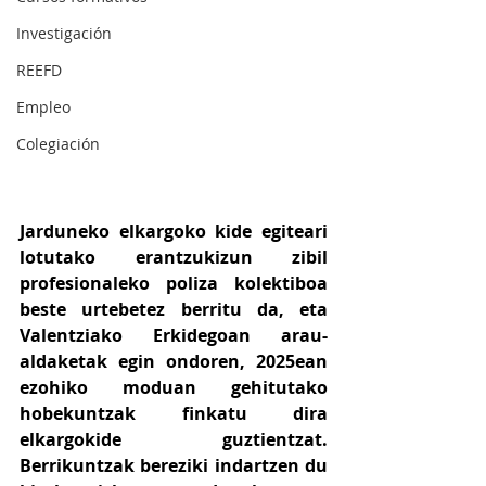
Investigación
REEFD
Empleo
Colegiación
Jarduneko elkargoko kide egiteari 
lotutako erantzukizun zibil 
profesionaleko poliza kolektiboa 
beste urtebetez berritu da, eta 
Valentziako Erkidegoan arau-
aldaketak egin ondoren, 2025ean 
ezohiko moduan gehitutako 
hobekuntzak finkatu dira 
elkargokide guztientzat. 
Berrikuntzak bereziki indartzen du 