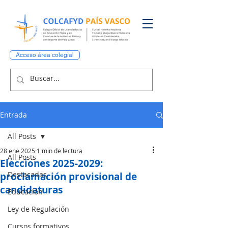
Acceso área colegial
Entrada
All Posts
28 ene 2025
1 min de lectura
All Posts
Elecciones 2025-2029:
Destacadas
proclamación provisional de
candidaturas
Educación
Ley de Regulación
Cursos formativos