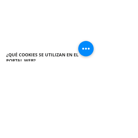
¿QUÉ COOKIES SE UTILIZAN EN EL
PORTAL WEB?
El portal web está concebido como un lugar donde
se presta de forma centralizada diferentes tipos
de servicios: servicios informativos de y para la
profesión, acceso a servicios telemáticos,
formación, etc. Por lo que las cookies que se listan
a continuación, puede que en su totalidad o
solamente en parte, se necesiten usar; y
dependerá de los servicios a los que se acceda en
cada momento.
Tipos de cookies según su funcionalidad: