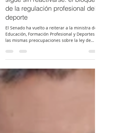
El Senado advierte… y la Ley
sigue sin reactivarse: el bloqueo
de la regulación profesional del
deporte
El Senado ha vuelto a reiterar a la ministra de
Educación, Formación Profesional y Deportes
las mismas preocupaciones sobre la ley de
regulación del ejercicio profesional en el
deporte que ya se plantearon hace un mes en
el Congreso. La cuestión central sigue sin
resolverse: la equiparación entre titulaciones
de Formación Profesional y universitarias. Pese
al mandato parlamentario fijado en la Ley
39/2022 del Deporte y en la PNL de 2024, el
enfoque no se corrige, manteniendo