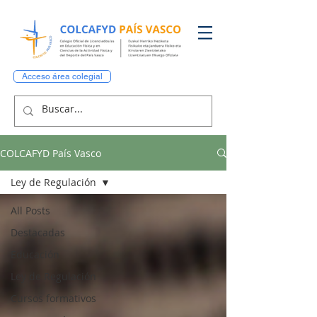
Acceso área colegial
COLCAFYD País Vasco
Ley de Regulación
All Posts
Destacadas
Educación
Ley de Regulación
Cursos formativos